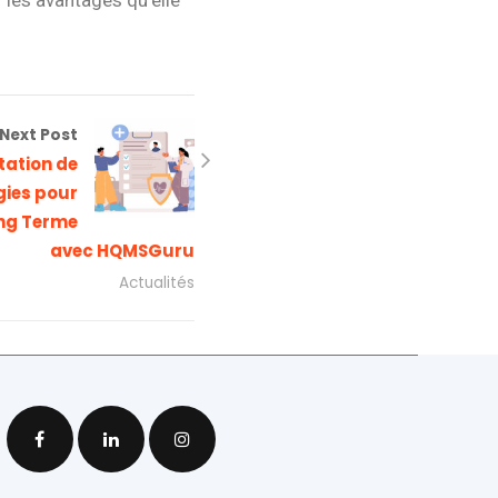
r les avantages qu’elle
Next Post
tation de
gies pour
ong Terme
avec HQMSGuru
Actualités