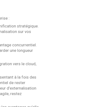
rise :
nification stratégique.
alisation sur vos
antage concurrentiel.
garder une longueur
gration vers le cloud,
sentant à la fois des
ntiel de rester
eur d’externalisation
gile, restez