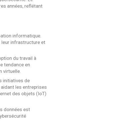
es années, reflétant
sation informatique.
t leur infrastructure et
tion du travail à
tte tendance en
virtuelle.
 initiatives de
 aidant les entreprises
nternet des objets (IoT)
es données est
cybersécurité