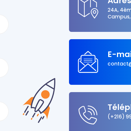
Adre
24A, 4èm
Campus, 
E-mai
contact
Télé
(+216) 9