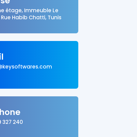
sse
e étage, Immeuble Le
Rue Habib Chatti, Tunis
l
@keysoftwares.com
phone
9 327 240